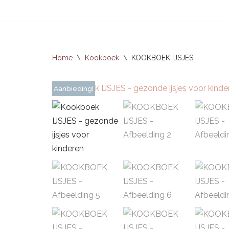
Ga
naar
de
Home
\
Kookboek
\
KOOKBOEK IJSJES
inhoud
Aanbieding!