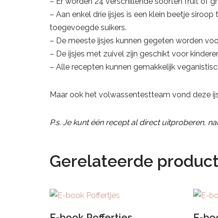
– Er worden 24 verschillende soorten fruit of g
– Aan enkel drie ijsjes is een klein beetje siroo
toegevoegde suikers.
– De meeste ijsjes kunnen gegeten worden voo
– De ijsjes met zuivel zijn geschikt voor kinde
– Alle recepten kunnen gemakkelijk veganisti
Maar ook het volwassentestteam vond deze ijsj
P.s. Je kunt één recept al direct uitproberen, n
Gerelateerde produc
E-book Poffertjes
E-bo