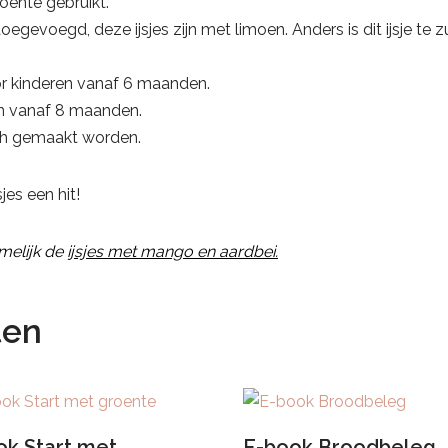
roente gebruikt.
p toegevoegd, deze ijsjes zijn met limoen. Anders is dit ijsje t
r kinderen vanaf 6 maanden.
ren vanaf 8 maanden.
sch gemaakt worden.
es een hit!
amelijk de
ijsjes met mango en aardbei.
ten
ok Start met
E-book Broodbeleg