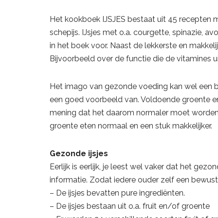
Het kookboek IJSJES bestaat uit 45 recepten met 
schepijs. IJsjes met o.a. courgette, spinazie, 
in het boek voor. Naast de lekkerste en makkelij
Bijvoorbeeld over de functie die de vitamines 
Het imago van gezonde voeding kan wel een boo
een goed voorbeeld van. Voldoende groente en fr
mening dat het daarom normaler moet worden om g
groente eten normaal en een stuk makkelijker.
Gezonde ijsjes
Eerlijk is eerlijk, je leest wel vaker dat het ge
informatie. Zodat iedere ouder zelf een bewust
– De ijsjes bevatten pure ingrediënten.
– De ijsjes bestaan uit o.a. fruit en/of groente