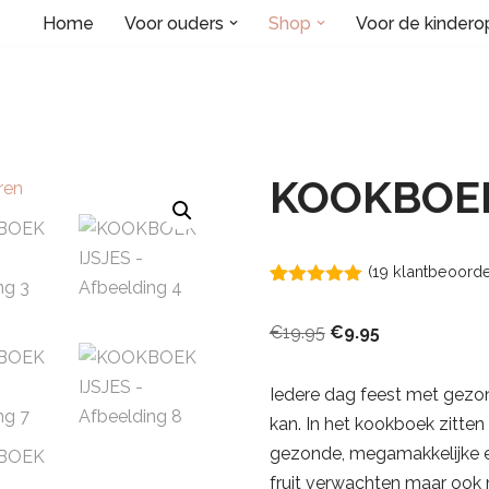
Home
Voor ouders
Shop
Voor de kinder
KOOKBOEK
(
19
klantbeoorde
Gewaardeerd
19
5.00
op 5
€
19.95
€
9.95
gebaseerd
op
klantbeoordelingen
Iedere dag feest met gezond
kan. In het kookboek zitten 
gezonde, megamakkelijke en
fruit verwachten maar ook m