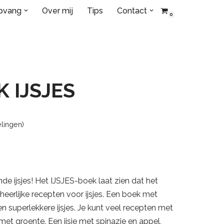
opvang
Over mij
Tips
Contact
0
 IJSJES
lingen)
e ijsjes! Het IJSJES-boek laat zien dat het
heerlijke recepten voor ijsjes. Een boek met
 superlekkere ijsjes. Je kunt veel recepten met
et groente. Een ijsje met spinazie en appel,