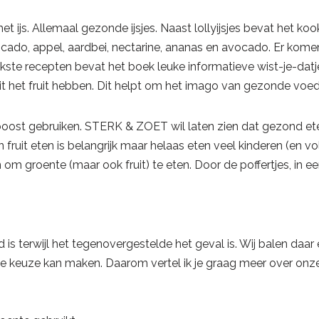
ijs. Allemaal gezonde ijsjes. Naast lollyijsjes bevat het kookb
avocado, appel, aardbei, nectarine, ananas en avocado. Er kom
kste recepten bevat het boek leuke informatieve wist-je-datjes 
uit het fruit hebben. Dit helpt om het imago van gezonde voe
st gebruiken. STERK & ZOET wil laten zien dat gezond eten m
uit eten is belangrijk maar helaas eten veel kinderen (en vol
roente (maar ook fruit) te eten. Door de poffertjes, in een t
zond is terwijl het tegenovergestelde het geval is. Wij balen d
e keuze kan maken. Daarom vertel ik je graag meer over onze 