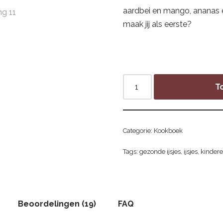
aardbei en mango, ananas e
maak jij als eerste?
T
Categorie:
Kookboek
Tags:
gezonde ijsjes
,
ijsjes
,
kinder
Beoordelingen (19)
FAQ